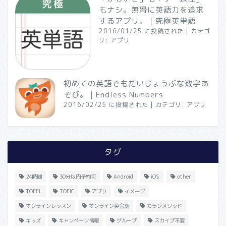
もナシ。無骨に英語力を追求
するアプリ。｜究極英単語
2016/01/25 に投稿された
|
カテゴ
リ:
アプリ
初めての英語でもだいじょうぶな数字あ
そび。｜Endless Numbers
2016/02/25 に投稿された
|
カテゴリ:
アプリ
タグ
24時間
30分以内予約可
Android
iOS
other
TOEFL
TOEIC
アプリ
イメージ
オンラインレッスン
オンライン英会話
カランメソッド
キッズ
キャンペーン情報
グループ
スカイプ不要