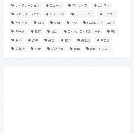
ディクテーション
ニュース
ネイティブ
ビジネス
ファミリーシェア
リスニング
リーディング
レビュー
予約不要
動画
受験
学校
店舗型スクールあり
担任制
教育
文法
日本人／日本語サポート
有料
無料
留学
発音
絵本
英会話
英会話
英単語
英検
英語学習
観光
講師100人以上