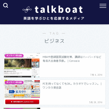
― TAG ―
ビジネス
オンライン英会話
MBAや医師国家試験対策、講師はハーバードなど
有名大出身者多数。｜Consocio
7月 6, 2016
オンライン英会話
PCを持ってなくてもOK。カラオケでレッスン。｜
ワンカラ英会話
5月 28, 2016