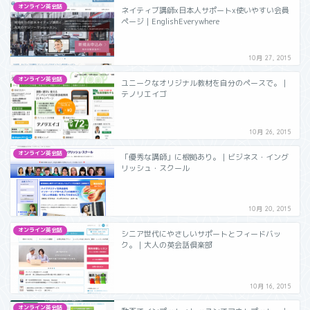
オンライン英会話
ネイティブ講師x日本人サポートx使いやすい会員
ページ｜EnglishEverywhere
10月 27, 2015
オンライン英会話
ユニークなオリジナル教材を自分のペースで。｜
テノリエイゴ
10月 26, 2015
オンライン英会話
「優秀な講師」に根拠あり。｜ビジネス・イング
リッシュ・スクール
10月 20, 2015
オンライン英会話
シニア世代にやさしいサポートとフィードバッ
ク。｜大人の英会話倶楽部
10月 16, 2015
オンライン英会話