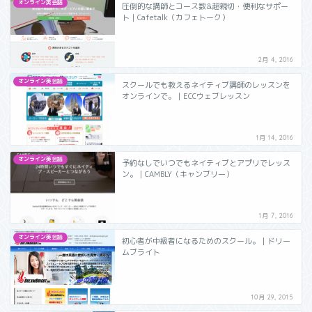
オンライン英会話
圧倒的な講師とコース数&超親切・便利なサポー
ト｜Cafetalk（カフェトーク）
2月 4, 2016
オンライン英会話
スクールでも教えるネイティブ講師のレッスンを
オンラインで。｜ECCウェブレッスン
1月 14, 2016
オンライン英会話
予約なしでいつでもネイティブとアプリでレッス
ン。｜CAMBLY（キャンブリー）
1月 7, 2016
オンライン英会話
初心者が中級者になるためのスクール。｜ドリー
ムブライト
10月 29, 2015