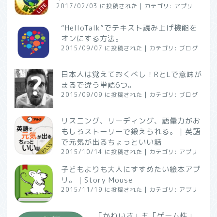
2017/02/03 に投稿された
|
カテゴリ:
アプリ
“HelloTalk”でテキスト読み上げ機能を
オンにする方法。
2015/09/07 に投稿された
|
カテゴリ:
ブログ
日本人は覚えておくべし！RとLで意味が
まるで違う単語6つ。
2015/09/09 に投稿された
|
カテゴリ:
ブログ
リスニング、リーディング、語彙力がお
もしろストーリーで鍛えられる。｜英語
で元気が出るちょっといい話
2015/10/14 に投稿された
|
カテゴリ:
アプリ
子どもよりも大人にすすめたい絵本アプ
リ。｜Story Mouse
2015/11/19 に投稿された
|
カテゴリ:
アプリ
「かわいさ」も「ゲーム性」