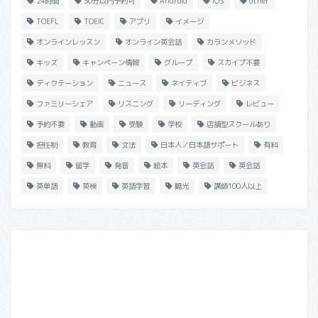
24時間
30分以内予約可
Android
iOS
other
TOEFL
TOEIC
アプリ
イメージ
オンラインレッスン
オンライン英会話
カランメソッド
キッズ
キャンペーン情報
グループ
スカイプ不要
ディクテーション
ニュース
ネイティブ
ビジネス
ファミリーシェア
リスニング
リーディング
レビュー
予約不要
動画
受験
学校
店舗型スクールあり
担任制
教育
文法
日本人／日本語サポート
有料
無料
留学
発音
絵本
英会話
英会話
英単語
英検
英語学習
観光
講師100人以上