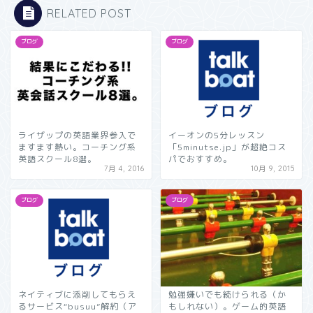
RELATED POST
ブログ
ブログ
ライザップの英語業界参入で
イーオンの5分レッスン
ますます熱い。コーチング系
「5minutse.jp」が超絶コス
英語スクール8選。
パでおすすめ。
7月 4, 2016
10月 9, 2015
ブログ
ブログ
ネイティブに添削してもらえ
勉強嫌いでも続けられる（か
るサービス“busuu”解約（ア
もしれない）。ゲーム的英語