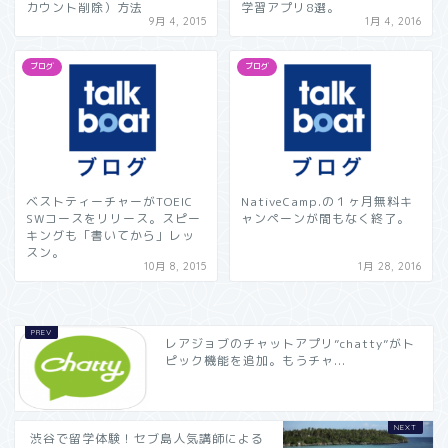
カウント削除）方法
学習アプリ8選。
9月 4, 2015
1月 4, 2016
ブログ
ブログ
ベストティーチャーがTOEIC
NativeCamp.の１ヶ月無料キ
SWコースをリリース。スピー
ャンペーンが間もなく終了。
キングも「書いてから」レッ
スン。
10月 8, 2015
1月 28, 2016
レアジョブのチャットアプリ”chatty”がト
ピック機能を追加。もうチャ...
渋谷で留学体験！セブ島人気講師による