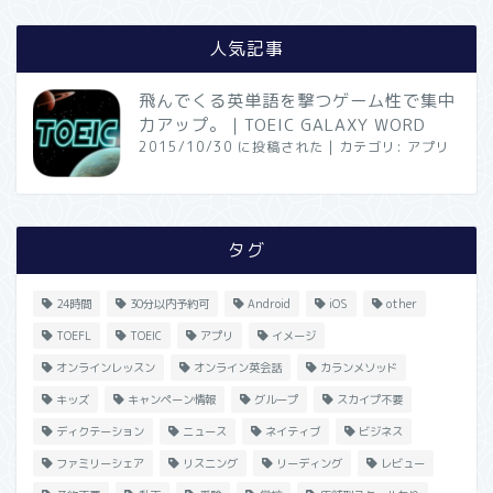
人気記事
飛んでくる英単語を撃つゲーム性で集中
力アップ。｜TOEIC GALAXY WORD
2015/10/30 に投稿された
|
カテゴリ:
アプリ
タグ
24時間
30分以内予約可
Android
iOS
other
TOEFL
TOEIC
アプリ
イメージ
オンラインレッスン
オンライン英会話
カランメソッド
キッズ
キャンペーン情報
グループ
スカイプ不要
ディクテーション
ニュース
ネイティブ
ビジネス
ファミリーシェア
リスニング
リーディング
レビュー