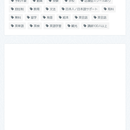
予約不要
動画
受験
学校
店舗型スクールあり
担任制
教育
文法
日本人／日本語サポート
有料
無料
留学
発音
絵本
英会話
英会話
英単語
英検
英語学習
観光
講師100人以上