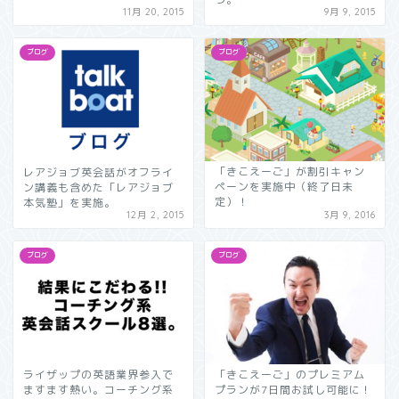
11月 20, 2015
9月 9, 2015
ブログ
ブログ
「きこえーご」が割引キャン
レアジョブ英会話がオフライ
ペーンを実施中（終了日未
ン講義も含めた「レアジョブ
定）！
本気塾」を実施。
12月 2, 2015
3月 9, 2016
ブログ
ブログ
ライザップの英語業界参入で
「きこえーご」のプレミアム
ますます熱い。コーチング系
プランが7日間お試し可能に！