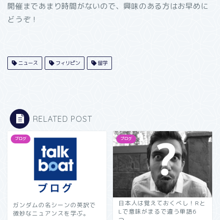
開催まであまり時間がないので、興味のある方はお早めに
どうぞ！
ニュース
フィリピン
留学
RELATED POST
ブログ
ブログ
日本人は覚えておくべし！Rと
ガンダムの名シーンの英訳で
Lで意味がまるで違う単語6
微妙なニュアンスを学ぶ。
つ。