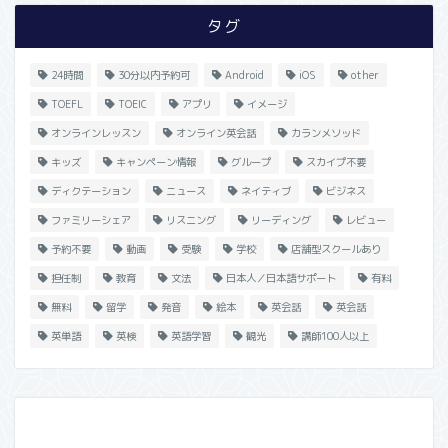
タグ
24時間
30分以内予約可
Android
iOS
other
TOEFL
TOEIC
アプリ
イメージ
オンラインレッスン
オンライン英会話
カランメソッド
キッズ
キャンペーン情報
グループ
スカイプ不要
ディクテーション
ニュース
ネイティブ
ビジネス
ファミリーシェア
リスニング
リーディング
レビュー
予約不要
動画
受験
学校
店舗型スクールあり
担任制
教育
文法
日本人／日本語サポート
有料
無料
留学
発音
絵本
英会話
英会話
英単語
英検
英語学習
観光
講師100人以上