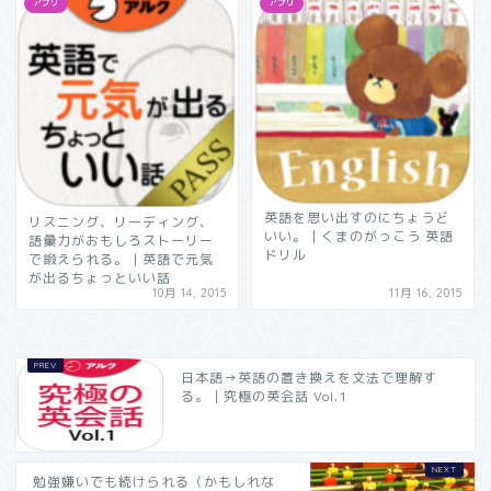
アプリ
アプリ
英語を思い出すのにちょうど
リスニング、リーディング、
いい。｜くまのがっこう 英語
語彙力がおもしろストーリー
ドリル
で鍛えられる。｜英語で元気
が出るちょっといい話
10月 14, 2015
11月 16, 2015
日本語→英語の置き換えを文法で理解す
る。｜究極の英会話 Vol.1
勉強嫌いでも続けられる（かもしれな