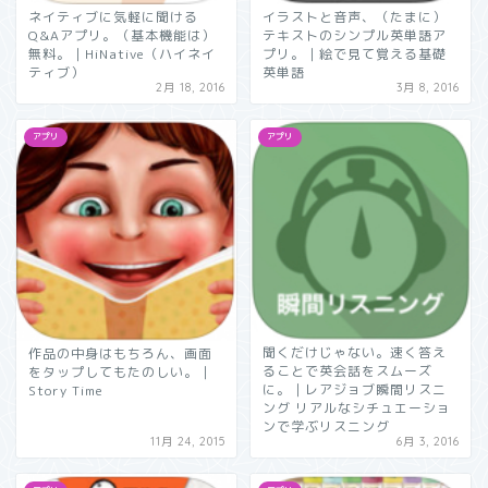
ネイティブに気軽に聞ける
イラストと音声、（たまに）
Q&Aアプリ。（基本機能は）
テキストのシンプル英単語ア
無料。｜HiNative（ハイネイ
プリ。｜絵で見て覚える基礎
ティブ）
英単語
2月 18, 2016
3月 8, 2016
アプリ
アプリ
聞くだけじゃない。速く答え
作品の中身はもちろん、画面
ることで英会話をスムーズ
をタップしてもたのしい。｜
に。｜レアジョブ瞬間リスニ
Story Time
ング リアルなシチュエーショ
ンで学ぶリスニング
11月 24, 2015
6月 3, 2016