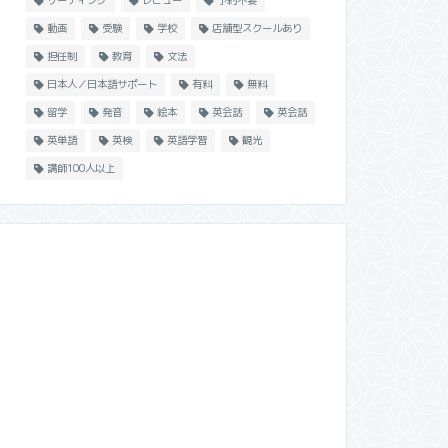
リーディング
レビュー
予約不要
動画
受験
学校
店舗型スクールあり
担任制
教育
文法
日本人／日本語サポート
有料
無料
留学
発音
絵本
英会話
英会話
英単語
英検
英語学習
観光
講師100人以上