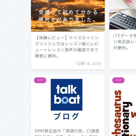
LTEデー
【体験レビュー】マイスカイイン
ン英会話レ
グリッシュではレッスン後にレビ
が便利。
ュー＋レッスン音声が確認できて
復習に便利。
10月 13, 2015
ブログ
ブログ
DMM英会話が「英語の耳、口語表