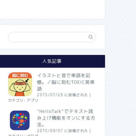
人気記事
イラストと音で単語を記
憶。／脳に刻むTOEIC英単
語
2015/07/29 に投稿された
|
カテゴリ:
アプリ
“HelloTalk”でテキスト読
み上げ機能をオンにする方
法。
2015/09/07 に投稿された
|