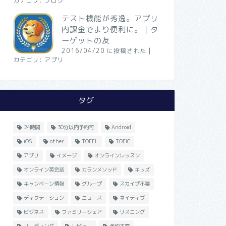
カテゴリ:
ブログ
テスト機能が秀逸。アプリ
内課金でより便利に。｜タ
ーゲットの友
2016/04/20 に投稿された
|
カテゴリ:
アプリ
タグ
24時間
30分以内予約可
Android
iOS
other
TOEFL
TOEIC
アプリ
イメージ
オンラインレッスン
オンライン英会話
カランメソッド
キッズ
キャンペーン情報
グループ
スカイプ不要
ディクテーション
ニュース
ネイティブ
ビジネス
ファミリーシェア
リスニング