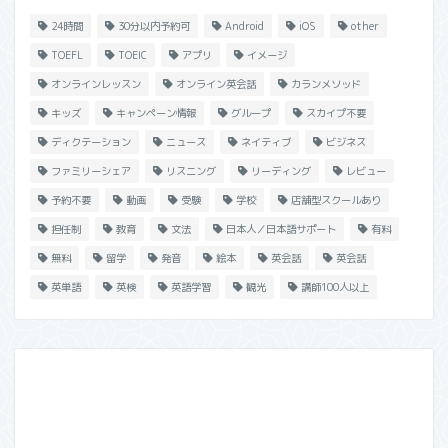
24時間
30分以内予約可
Android
iOS
other
TOEFL
TOEIC
アプリ
イメージ
オンラインレッスン
オンライン英会話
カランメソッド
キッズ
キャンペーン情報
グループ
スカイプ不要
ディクテーション
ニュース
ネイティブ
ビジネス
ファミリーシェア
リスニング
リーディング
レビュー
予約不要
動画
受験
学校
店舗型スクールあり
担任制
教育
文法
日本人／日本語サポート
有料
無料
留学
発音
絵本
英会話
英会話
英単語
英検
英語学習
観光
講師100人以上