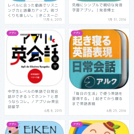
究極にシンプルで親切な発音
レベルに合った動画でリスニ
学習アプリ。｜発音博士
ング力と語彙力アップ。街づ
くりも楽しい。｜きこえーご
11月 6, 2015
1月 31, 2016
アプリ
アプリ
中学生レベルの単語で日常会
「毎日の生活」で使う英語を
話ができるってホント？と思
習得する。｜起きてから寝る
うならコレ。／アプリde英会
まで英語表現
話留学
6月 8, 2015
6月 25, 2016
アプリ
アプリ