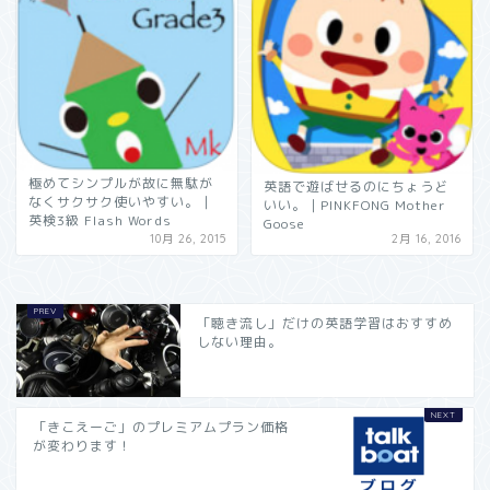
極めてシンプルが故に無駄が
英語で遊ばせるのにちょうど
なくサクサク使いやすい。｜
いい。｜PINKFONG Mother
英検3級 Flash Words
Goose
10月 26, 2015
2月 16, 2016
「聴き流し」だけの英語学習はおすすめ
しない理由。
「きこえーご」のプレミアムプラン価格
が変わります！