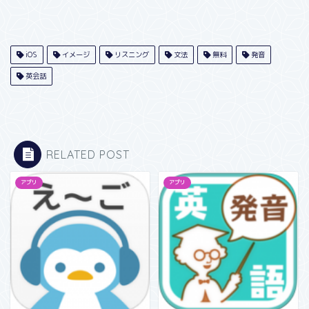
iOS
イメージ
リスニング
文法
無料
発音
英会話
RELATED POST
アプリ
アプリ