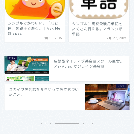
シンプルでかわいい。「形と
シンプルに高校受験用単語を
色」を親子で遊ぶ。｜Ask Me
たくさん覚える。／ランク順
Shapes
単語
7月 19, 2016
7月 27, 2015
店舗型ネイティブ英会話スクール直営。
／e-Atlas オンライン英会話
スカイプ英会話を５年やってみて気づい
たこと。