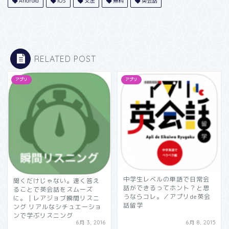
Android
iOS
文法
無料
英会話
RELATED POST
アプリ
アプリ
中学生レベルの単語で日常会
聞くだけじゃない。速く答え
話ができるってホント？と思
ることで英会話をスムーズ
うならコレ。／アプリde英会
に。｜レアジョブ瞬間リスニ
話留学
ング リアルなシチュエーショ
ンで学ぶリスニング
6月 3, 2016
6月 8, 2015