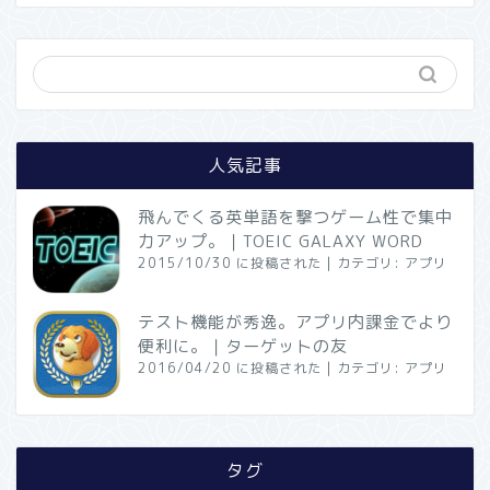
人気記事
飛んでくる英単語を撃つゲーム性で集中
力アップ。｜TOEIC GALAXY WORD
2015/10/30 に投稿された
|
カテゴリ:
アプリ
テスト機能が秀逸。アプリ内課金でより
便利に。｜ターゲットの友
2016/04/20 に投稿された
|
カテゴリ:
アプリ
タグ