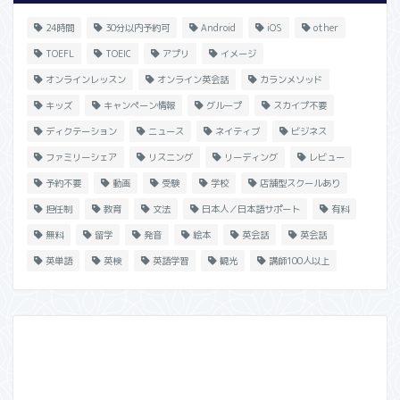
24時間
30分以内予約可
Android
iOS
other
TOEFL
TOEIC
アプリ
イメージ
オンラインレッスン
オンライン英会話
カランメソッド
キッズ
キャンペーン情報
グループ
スカイプ不要
ディクテーション
ニュース
ネイティブ
ビジネス
ファミリーシェア
リスニング
リーディング
レビュー
予約不要
動画
受験
学校
店舗型スクールあり
担任制
教育
文法
日本人／日本語サポート
有料
無料
留学
発音
絵本
英会話
英会話
英単語
英検
英語学習
観光
講師100人以上