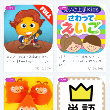
アプリ
アプリ
大人と一緒なら効率よく学べ
パパ・ママと一緒がベター。
そう。｜Fun English Songs
｜えいご上手kids さわってえ
いご
3月 10, 2016
9月 20, 2016
アプリ
アプリ