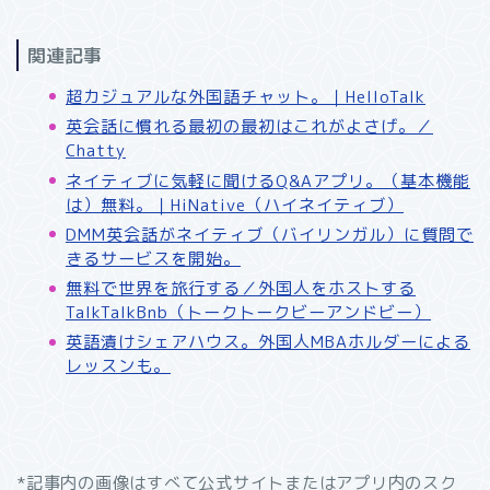
関連記事
超カジュアルな外国語チャット。｜HelloTalk
英会話に慣れる最初の最初はこれがよさげ。／
Chatty
ネイティブに気軽に聞けるQ&Aアプリ。（基本機能
は）無料。｜HiNative（ハイネイティブ）
DMM英会話がネイティブ（バイリンガル）に質問で
きるサービスを開始。
無料で世界を旅行する／外国人をホストする
TalkTalkBnb（トークトークビーアンドビー）
英語漬けシェアハウス。外国人MBAホルダーによる
レッスンも。
*記事内の画像はすべて公式サイトまたはアプリ内のスク