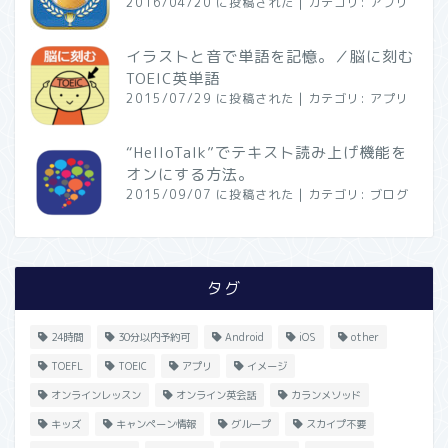
2016/04/20 に投稿された
|
カテゴリ:
アプリ
イラストと音で単語を記憶。／脳に刻む
TOEIC英単語
2015/07/29 に投稿された
|
カテゴリ:
アプリ
“HelloTalk”でテキスト読み上げ機能を
オンにする方法。
2015/09/07 に投稿された
|
カテゴリ:
ブログ
タグ
24時間
30分以内予約可
Android
iOS
other
TOEFL
TOEIC
アプリ
イメージ
オンラインレッスン
オンライン英会話
カランメソッド
キッズ
キャンペーン情報
グループ
スカイプ不要