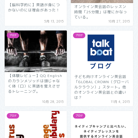
【脳科学的に】英語が身につ
オンライン英会話のレッスン
かないのには理由があった！
時間「25分間」は理にかなっ
ている。
5月 13, 2015
10月 27, 2015
ブログ
ブログ
【体験レビュー】QQ English
子ども向けオンライン英会話
のカランメソッドは頭じゃな
「GLOBAL CROWN（グローバ
く体（口）に英語を覚えさせ
ルクラウン）」スタート。他
るトレーニング。
のオンライン英会話との違い
は？
10月 28, 2015
11月 4, 2015
ブログ
ブログ