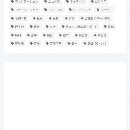
ディクテーション
ニュース
ネイティブ
ビジネス
ファミリーシェア
リスニング
リーディング
レビュー
予約不要
動画
受験
学校
店舗型スクールあり
担任制
教育
文法
日本人／日本語サポート
有料
無料
留学
発音
絵本
英会話
英会話
英単語
英検
英語学習
観光
講師100人以上