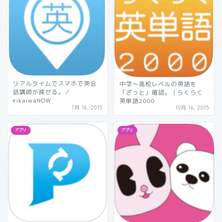
リアルタイムでスマホで英会
中学〜高校レベルの英語を
話講師が探せる。／
「ざっと」確認。｜らくらく
eikaiwaNOW
英単語2000
7月 16, 2015
10月 16, 2015
アプリ
アプリ