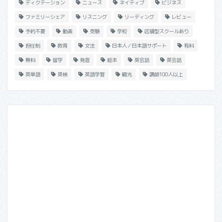
ディクテーション
ニュース
ネイティブ
ビジネス
ファミリーシェア
リスニング
リーディング
レビュー
予約不要
動画
受験
学校
店舗型スクールあり
担任制
教育
文法
日本人／日本語サポート
有料
無料
留学
発音
絵本
英会話
英会話
英単語
英検
英語学習
観光
講師100人以上