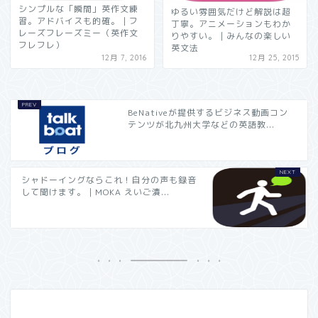
シンプルな「瞬間」英作文練
ゆるい雰囲気だけど解説は超
習。アドバイスも的確。｜フ
丁寧。アニメーションもわか
レーズフレーズミー（英作文
りやすい。｜みんなの楽しい
フレフレ）
英文法
12月 7, 2016
12月 25, 2015
BeNativeが提供するビジネス動画コン
テンツが北九州大学などの英語教...
シャドーイングならこれ！自分の声も録音
して聞けます。｜MOKA えいご漬...