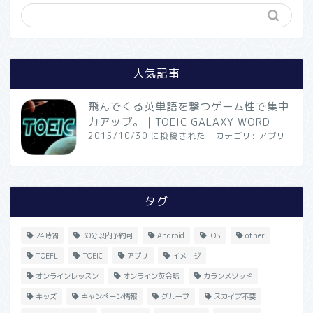
人気記事
飛んでくる英単語を撃つゲーム性で集中
力アップ。｜TOEIC GALAXY WORD
2015/10/30 に投稿された
|
カテゴリ:
アプリ
タグ
24時間
30分以内予約可
Android
iOS
other
TOEFL
TOEIC
アプリ
イメージ
オンラインレッスン
オンライン英会話
カランメソッド
キッズ
キャンペーン情報
グループ
スカイプ不要