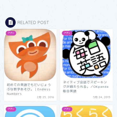
RELATED POST
アプリ
アプリ
ネイティブ会話でスピーキン
初めての英語でもだいじょう
グが鍛えられる。／OKpanda
ぶな数字あそび。｜Endless
毎日英語
Numbers
2月 25, 2016
5月 24, 2015
アプリ
アプリ