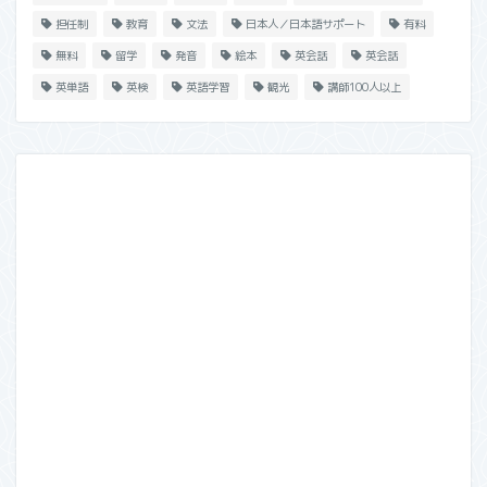
担任制
教育
文法
日本人／日本語サポート
有料
無料
留学
発音
絵本
英会話
英会話
英単語
英検
英語学習
観光
講師100人以上