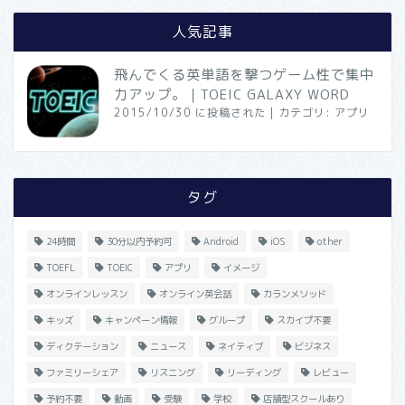
人気記事
飛んでくる英単語を撃つゲーム性で集中
力アップ。｜TOEIC GALAXY WORD
2015/10/30 に投稿された
|
カテゴリ:
アプリ
タグ
24時間
30分以内予約可
Android
iOS
other
TOEFL
TOEIC
アプリ
イメージ
オンラインレッスン
オンライン英会話
カランメソッド
キッズ
キャンペーン情報
グループ
スカイプ不要
ディクテーション
ニュース
ネイティブ
ビジネス
ファミリーシェア
リスニング
リーディング
レビュー
予約不要
動画
受験
学校
店舗型スクールあり