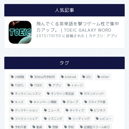
人気記事
飛んでくる英単語を撃つゲーム性で集中
力アップ。｜TOEIC GALAXY WORD
2015/10/30 に投稿された
|
カテゴリ:
アプリ
タグ
24時間
30分以内予約可
Android
iOS
other
TOEFL
TOEIC
アプリ
イメージ
オンラインレッスン
オンライン英会話
カランメソッド
キッズ
キャンペーン情報
グループ
スカイプ不要
ディクテーション
ニュース
ネイティブ
ビジネス
ファミリーシェア
リスニング
リーディング
レビュー
予約不要
動画
受験
学校
店舗型スクールあり