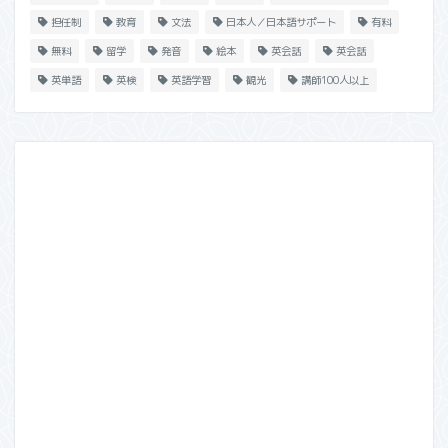
担任制
教育
文法
日本人／日本語サポート
有料
無料
留学
発音
絵本
英会話
英会話
英単語
英検
英語学習
観光
講師100人以上