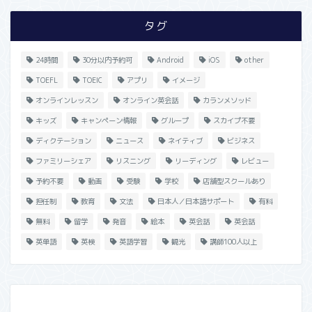
タグ
24時間
30分以内予約可
Android
iOS
other
TOEFL
TOEIC
アプリ
イメージ
オンラインレッスン
オンライン英会話
カランメソッド
キッズ
キャンペーン情報
グループ
スカイプ不要
ディクテーション
ニュース
ネイティブ
ビジネス
ファミリーシェア
リスニング
リーディング
レビュー
予約不要
動画
受験
学校
店舗型スクールあり
担任制
教育
文法
日本人／日本語サポート
有料
無料
留学
発音
絵本
英会話
英会話
英単語
英検
英語学習
観光
講師100人以上