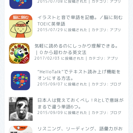
2015/07/08 に投稿された
|
カテゴリ:
アプリ
イラストと音で単語を記憶。／脳に刻む
TOEIC英単語
2015/07/29 に投稿された
|
カテゴリ:
アプリ
気軽に読めるのにしっかり理解できる。
｜０から超わかる英文法
2017/02/03 に投稿された
|
カテゴリ:
アプリ
“HelloTalk”でテキスト読み上げ機能を
オンにする方法。
2015/09/07 に投稿された
|
カテゴリ:
ブログ
日本人は覚えておくべし！RとLで意味が
まるで違う単語6つ。
2015/09/09 に投稿された
|
カテゴリ:
ブログ
リスニング、リーディング、語彙力がお