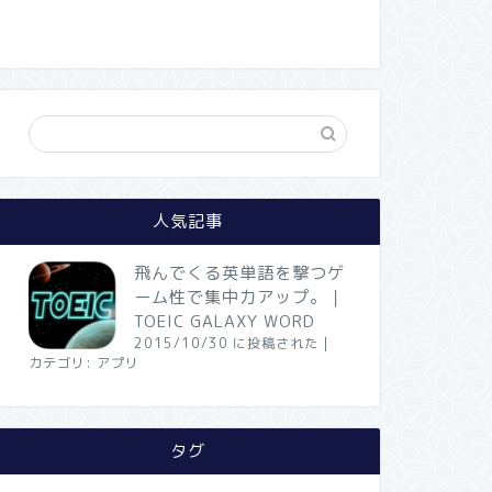
人気記事
飛んでくる英単語を撃つゲ
ーム性で集中力アップ。｜
TOEIC GALAXY WORD
2015/10/30 に投稿された
|
カテゴリ:
アプリ
タグ