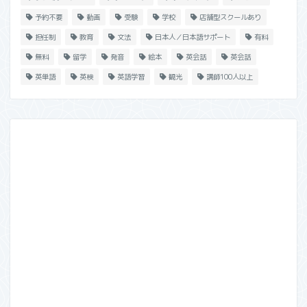
予約不要
動画
受験
学校
店舗型スクールあり
担任制
教育
文法
日本人／日本語サポート
有料
無料
留学
発音
絵本
英会話
英会話
英単語
英検
英語学習
観光
講師100人以上