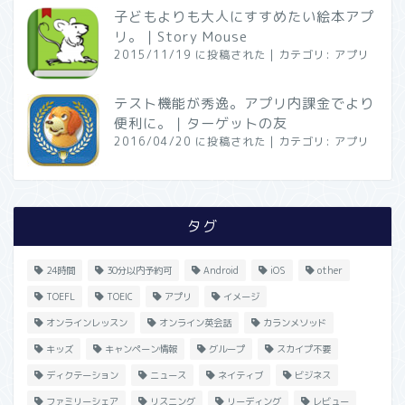
子どもよりも大人にすすめたい絵本アプ
リ。｜Story Mouse
2015/11/19 に投稿された
|
カテゴリ:
アプリ
テスト機能が秀逸。アプリ内課金でより
便利に。｜ターゲットの友
2016/04/20 に投稿された
|
カテゴリ:
アプリ
タグ
24時間
30分以内予約可
Android
iOS
other
TOEFL
TOEIC
アプリ
イメージ
オンラインレッスン
オンライン英会話
カランメソッド
キッズ
キャンペーン情報
グループ
スカイプ不要
ディクテーション
ニュース
ネイティブ
ビジネス
ファミリーシェア
リスニング
リーディング
レビュー