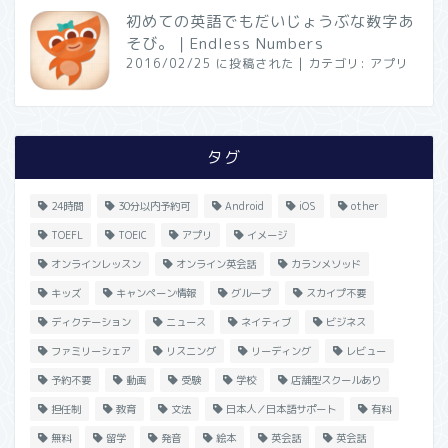
初めての英語でもだいじょうぶな数字あ
そび。｜Endless Numbers
2016/02/25 に投稿された
|
カテゴリ:
アプリ
タグ
24時間
30分以内予約可
Android
iOS
other
TOEFL
TOEIC
アプリ
イメージ
オンラインレッスン
オンライン英会話
カランメソッド
キッズ
キャンペーン情報
グループ
スカイプ不要
ディクテーション
ニュース
ネイティブ
ビジネス
ファミリーシェア
リスニング
リーディング
レビュー
予約不要
動画
受験
学校
店舗型スクールあり
担任制
教育
文法
日本人／日本語サポート
有料
無料
留学
発音
絵本
英会話
英会話