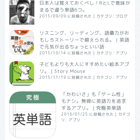
日本人は覚えておくべし！RとLで意味が
まるで違う単語6つ。
2015/09/09 に投稿された
|
カテゴリ:
ブログ
リスニング、リーディング、語彙力がお
もしろストーリーで鍛えられる。｜英語
で元気が出るちょっといい話
2015/10/14 に投稿された
|
カテゴリ:
アプリ
子どもよりも大人にすすめたい絵本アプ
リ。｜Story Mouse
2015/11/19 に投稿された
|
カテゴリ:
アプリ
「かわいさ」も「ゲーム性」
もナシ。無骨に英語力を追求
するアプリ。｜究極英単語
2016/01/25 に投稿された
|
カテゴ
リ:
アプリ