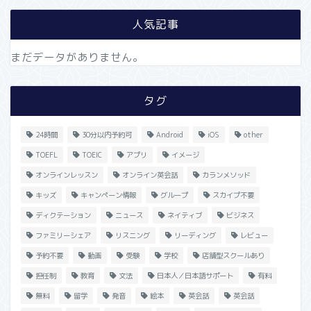
人気記事
まだデータがありません。
タグ
24時間
30分以内予約可
Android
iOS
other
TOEFL
TOEIC
アプリ
イメージ
オンラインレッスン
オンライン英会話
カランメソッド
キッズ
キャンペーン情報
グループ
スカイプ不要
ディクテーション
ニュース
ネイティブ
ビジネス
ファミリーシェア
リスニング
リーディング
レビュー
予約不要
動画
受験
学校
店舗型スクールあり
担任制
教育
文法
日本人／日本語サポート
有料
無料
留学
発音
絵本
英会話
英会話