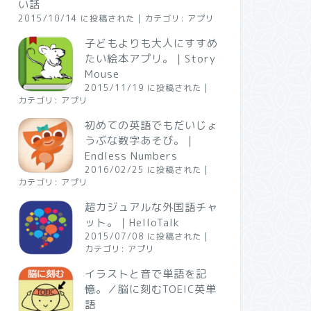
い話
2015/10/14 に投稿された
|
カテゴリ:
アプリ
子どもよりも大人にすすめ
たい絵本アプリ。｜Story
Mouse
2015/11/19 に投稿された
|
カテゴリ:
アプリ
初めての英語でもだいじょ
うぶな数字あそび。｜
Endless Numbers
2016/02/25 に投稿された
|
カテゴリ:
アプリ
超カジュアルな外国語チャ
ット。｜HelloTalk
2015/07/08 に投稿された
|
カテゴリ:
アプリ
イラストと音で単語を記
憶。／脳に刻むTOEIC英単
語