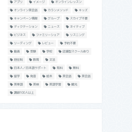
アプリ
イメージ
オンラインレッスン
オンライン英会話
カランメソッド
キッズ
キャンペーン情報
グループ
スカイプ不要
ディクテーション
ニュース
ネイティブ
ビジネス
ファミリーシェア
リスニング
リーディング
レビュー
予約不要
動画
受験
学校
店舗型スクールあり
担任制
教育
文法
日本人／日本語サポート
有料
無料
留学
発音
絵本
英会話
英会話
英単語
英検
英語学習
観光
講師100人以上