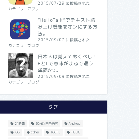
2015/07/29 に投稿された
|
カテゴリ:
アプリ
“HelloTalk”でテキスト読
み上げ機能をオンにする方
法。
2015/09/07 に投稿された
|
カテゴリ:
ブログ
日本人は覚えておくべし！
RとLで意味がまるで違う
単語6つ。
2015/09/09 に投稿された
|
カテゴリ:
ブログ
タグ
24時間
30分以内予約可
Android
iOS
other
TOEFL
TOEIC