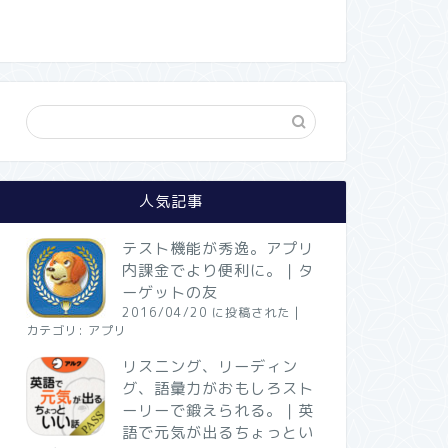
人気記事
テスト機能が秀逸。アプリ
内課金でより便利に。｜タ
ーゲットの友
2016/04/20 に投稿された
|
カテゴリ:
アプリ
リスニング、リーディン
グ、語彙力がおもしろスト
ーリーで鍛えられる。｜英
語で元気が出るちょっとい