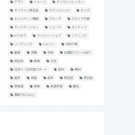
アプリ
イメージ
オンラインレッスン
オンライン英会話
カランメソッド
キッズ
キャンペーン情報
グループ
スカイプ不要
ディクテーション
ニュース
ネイティブ
ビジネス
ファミリーシェア
リスニング
リーディング
レビュー
予約不要
動画
受験
学校
店舗型スクールあり
担任制
教育
文法
日本人／日本語サポート
有料
無料
留学
発音
絵本
英会話
英会話
英単語
英検
英語学習
観光
講師100人以上