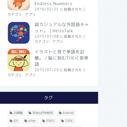
Endless Numbers
2016/02/25 に投稿された
|
カテゴリ:
アプリ
超カジュアルな外国語チャ
ット。｜HelloTalk
2015/07/08 に投稿された
|
カテゴリ:
アプリ
イラストと音で単語を記
憶。／脳に刻むTOEIC英単
語
2015/07/29 に投稿された
|
カテゴリ:
アプリ
タグ
24時間
30分以内予約可
Android
iOS
other
TOEFL
TOEIC