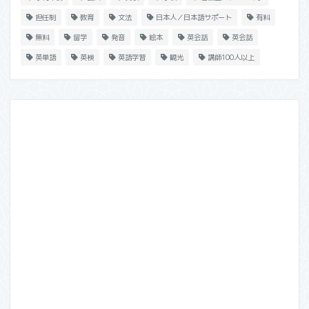
担任制
教育
文法
日本人／日本語サポート
有料
無料
留学
発音
絵本
英会話
英会話
英単語
英検
英語学習
観光
講師100人以上