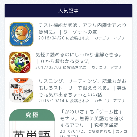
人気記事
テスト機能が秀逸。アプリ内課金でより
便利に。｜ターゲットの友
2016/04/20 に投稿された
|
カテゴリ:
アプリ
気軽に読めるのにしっかり理解できる。
｜０から超わかる英文法
2017/02/03 に投稿された
|
カテゴリ:
アプリ
リスニング、リーディング、語彙力がお
もしろストーリーで鍛えられる。｜英語
で元気が出るちょっといい話
2015/10/14 に投稿された
|
カテゴリ:
アプリ
「かわいさ」も「ゲーム性」
もナシ。無骨に英語力を追求
するアプリ。｜究極英単語
2016/01/25 に投稿された
|
カテゴ
リ:
アプリ