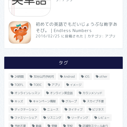
初めての英語でもだいじょうぶな数字あ
そび。｜Endless Numbers
2016/02/25 に投稿された
|
カテゴリ:
アプリ
タグ
24時間
30分以内予約可
Android
iOS
other
TOEFL
TOEIC
アプリ
イメージ
オンラインレッスン
オンライン英会話
カランメソッド
キッズ
キャンペーン情報
グループ
スカイプ不要
ディクテーション
ニュース
ネイティブ
ビジネス
ファミリーシェア
リスニング
リーディング
レビュー
予約不要
動画
受験
学校
店舗型スクールあり