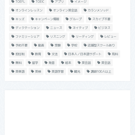
TOEFL
TOEIC
アプリ
イメージ
オンラインレッスン
オンライン英会話
カランメソッド
キッズ
キャンペーン情報
グループ
スカイプ不要
ディクテーション
ニュース
ネイティブ
ビジネス
ファミリーシェア
リスニング
リーディング
レビュー
予約不要
動画
受験
学校
店舗型スクールあり
担任制
教育
文法
日本人／日本語サポート
有料
無料
留学
発音
絵本
英会話
英会話
英単語
英検
英語学習
観光
講師100人以上