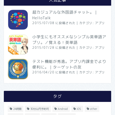
超カジュアルな外国語チャット。｜
HelloTalk
2015/07/08 に投稿された
|
カテゴリ:
アプリ
小学生にもオススメなシンプル英単語ア
プリ。／覚える！英単語
2015/07/28 に投稿された
|
カテゴリ:
アプリ
テスト機能が秀逸。アプリ内課金でより
便利に。｜ターゲットの友
2016/04/20 に投稿された
|
カテゴリ:
アプリ
タグ
24時間
30分以内予約可
Android
iOS
other