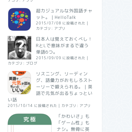
テゴリ:
アプリ
超カジュアルな外国語チャ
ット。｜HelloTalk
2015/07/08 に投稿された
|
カテゴリ:
アプリ
日本人は覚えておくべし！
RとLで意味がまるで違う
単語6つ。
2015/09/09 に投稿された
|
カテゴリ:
ブログ
リスニング、リーディン
グ、語彙力がおもしろスト
ーリーで鍛えられる。｜英
語で元気が出るちょっとい
い話
2015/10/14 に投稿された
|
カテゴリ:
アプリ
「かわいさ」も
「ゲーム性」も
ナシ。無骨に英