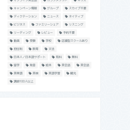
オンライン英会話
カランメソッド
キッズ
キャンペーン情報
グループ
スカイプ不要
ディクテーション
ニュース
ネイティブ
ビジネス
ファミリーシェア
リスニング
リーディング
レビュー
予約不要
動画
受験
学校
店舗型スクールあり
担任制
教育
文法
日本人／日本語サポート
有料
無料
留学
発音
絵本
英会話
英会話
英単語
英検
英語学習
観光
講師100人以上