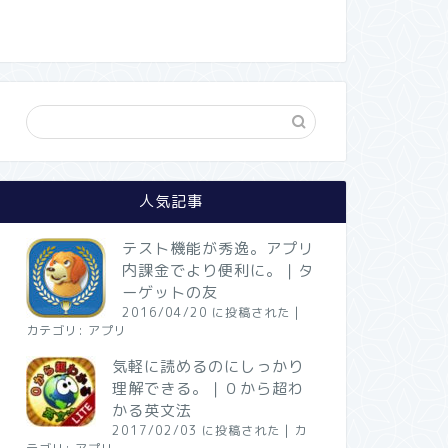
人気記事
テスト機能が秀逸。アプリ
内課金でより便利に。｜タ
ーゲットの友
2016/04/20 に投稿された
|
カテゴリ:
アプリ
気軽に読めるのにしっかり
理解できる。｜０から超わ
かる英文法
2017/02/03 に投稿された
|
カ