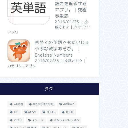
語力を追求する
アプリ。｜究極
英単語
2016/01/25 に投
稿された
|
カテゴリ:
アプリ
初めての英語でもだいじょ
うぶな数字あそび。｜
Endless Numbers
2016/02/25 に投稿された
|
カテゴリ:
アプリ
タグ
24時間
30分以内予約可
Android
iOS
other
TOEFL
TOEIC
アプリ
イメージ
オンラインレッスン