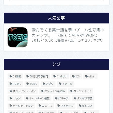
人気記事
飛んでくる英単語を撃つゲーム性で集中
力アップ。｜TOEIC GALAXY WORD
2015/10/30 に投稿された
|
カテゴリ:
アプリ
タグ
24時間
30分以内予約可
Android
iOS
other
TOEFL
TOEIC
アプリ
イメージ
オンラインレッスン
オンライン英会話
カランメソッド
キッズ
キャンペーン情報
グループ
スカイプ不要
ディクテーション
ニュース
ネイティブ
ビジネス
ファミリーシェア
リスニング
リーディング
レビュー