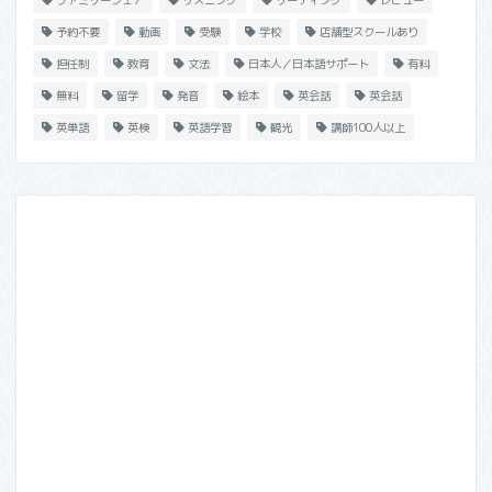
予約不要
動画
受験
学校
店舗型スクールあり
担任制
教育
文法
日本人／日本語サポート
有料
無料
留学
発音
絵本
英会話
英会話
英単語
英検
英語学習
観光
講師100人以上