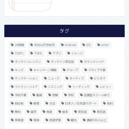
タグ
24時間
30分以内予約可
Android
iOS
other
TOEFL
TOEIC
アプリ
イメージ
オンラインレッスン
オンライン英会話
カランメソッド
キッズ
キャンペーン情報
グループ
スカイプ不要
ディクテーション
ニュース
ネイティブ
ビジネス
ファミリーシェア
リスニング
リーディング
レビュー
予約不要
動画
受験
学校
店舗型スクールあり
担任制
教育
文法
日本人／日本語サポート
有料
無料
留学
発音
絵本
英会話
英会話
英単語
英検
英語学習
観光
講師100人以上