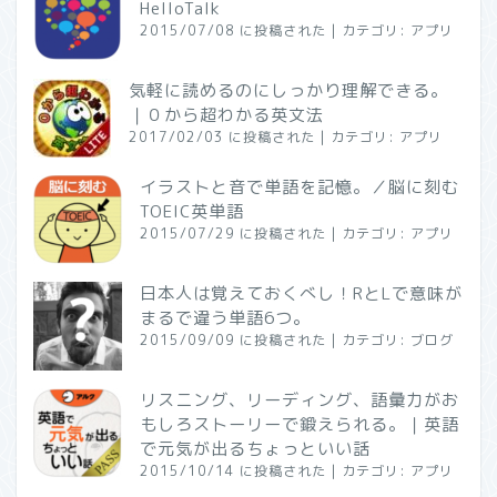
HelloTalk
2015/07/08 に投稿された
|
カテゴリ:
アプリ
気軽に読めるのにしっかり理解できる。
｜０から超わかる英文法
2017/02/03 に投稿された
|
カテゴリ:
アプリ
イラストと音で単語を記憶。／脳に刻む
TOEIC英単語
2015/07/29 に投稿された
|
カテゴリ:
アプリ
日本人は覚えておくべし！RとLで意味が
まるで違う単語6つ。
2015/09/09 に投稿された
|
カテゴリ:
ブログ
リスニング、リーディング、語彙力がお
もしろストーリーで鍛えられる。｜英語
で元気が出るちょっといい話
2015/10/14 に投稿された
|
カテゴリ:
アプリ