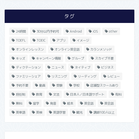
タグ
24時間
30分以内予約可
Android
iOS
other
TOEFL
TOEIC
アプリ
イメージ
オンラインレッスン
オンライン英会話
カランメソッド
キッズ
キャンペーン情報
グループ
スカイプ不要
ディクテーション
ニュース
ネイティブ
ビジネス
ファミリーシェア
リスニング
リーディング
レビュー
予約不要
動画
受験
学校
店舗型スクールあり
担任制
教育
文法
日本人／日本語サポート
有料
無料
留学
発音
絵本
英会話
英会話
英単語
英検
英語学習
観光
講師100人以上