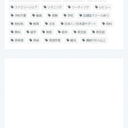
ファミリーシェア
リスニング
リーディング
レビュー
予約不要
動画
受験
学校
店舗型スクールあり
担任制
教育
文法
日本人／日本語サポート
有料
無料
留学
発音
絵本
英会話
英会話
英単語
英検
英語学習
観光
講師100人以上