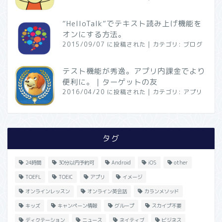
“HelloTalk”でテキスト読み上げ機能を
オンにする方法。
2015/09/07 に投稿された
|
カテゴリ:
ブログ
テスト機能が秀逸。アプリ内課金でより
便利に。｜ターゲットの友
2016/04/20 に投稿された
|
カテゴリ:
アプリ
タグ
24時間
30分以内予約可
Android
iOS
other
TOEFL
TOEIC
アプリ
イメージ
オンラインレッスン
オンライン英会話
カランメソッド
キッズ
キャンペーン情報
グループ
スカイプ不要
ディクテーション
ニュース
ネイティブ
ビジネス