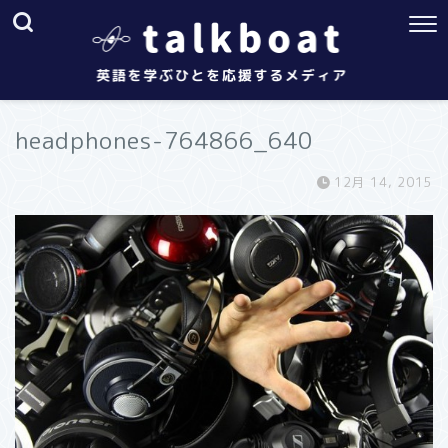
headphones-764866_640
12月 14, 2015