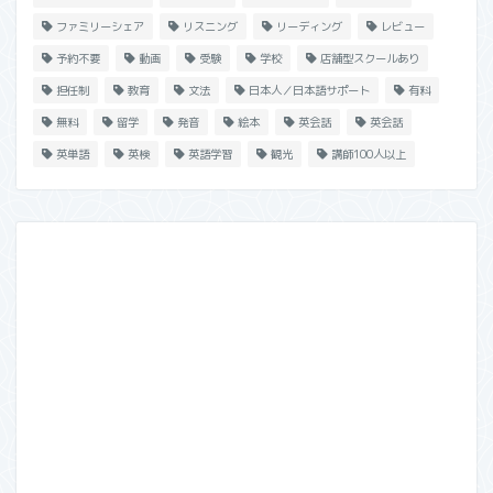
ファミリーシェア
リスニング
リーディング
レビュー
予約不要
動画
受験
学校
店舗型スクールあり
担任制
教育
文法
日本人／日本語サポート
有料
無料
留学
発音
絵本
英会話
英会話
英単語
英検
英語学習
観光
講師100人以上