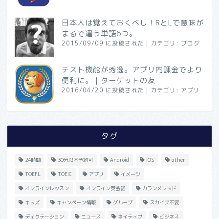
日本人は覚えておくべし！RとLで意味が
まるで違う単語6つ。
2015/09/09 に投稿された
|
カテゴリ:
ブログ
テスト機能が秀逸。アプリ内課金でより
便利に。｜ターゲットの友
2016/04/20 に投稿された
|
カテゴリ:
アプリ
タグ
24時間
30分以内予約可
Android
iOS
other
TOEFL
TOEIC
アプリ
イメージ
オンラインレッスン
オンライン英会話
カランメソッド
キッズ
キャンペーン情報
グループ
スカイプ不要
ディクテーション
ニュース
ネイティブ
ビジネス