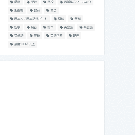
動画
受験
学校
店舗型スクールあり
担任制
教育
文法
日本人／日本語サポート
有料
無料
留学
発音
絵本
英会話
英会話
英単語
英検
英語学習
観光
講師100人以上