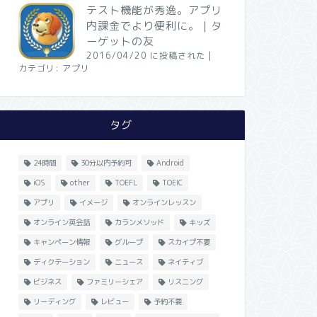
テスト機能が秀逸。アプリ
内課金でより便利に。｜タ
ーゲットの友
2016/04/20 に投稿された
|
カテゴリ:
アプリ
タグ
24時間
30分以内予約可
Android
iOS
other
TOEFL
TOEIC
アプリ
イメージ
オンラインレッスン
オンライン英会話
カランメソッド
キッズ
キャンペーン情報
グループ
スカイプ不要
ディクテーション
ニュース
ネイティブ
ビジネス
ファミリーシェア
リスニング
リーディング
レビュー
予約不要