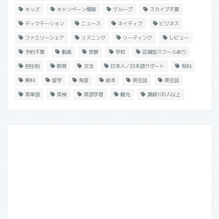
キッズ
キャンペーン情報
グループ
スカイプ不要
ディクテーション
ニュース
ネイティブ
ビジネス
ファミリーシェア
リスニング
リーディング
レビュー
予約不要
動画
受験
学校
店舗型スクールあり
担任制
教育
文法
日本人／日本語サポート
有料
無料
留学
発音
絵本
英会話
英会話
英単語
英検
英語学習
観光
講師100人以上