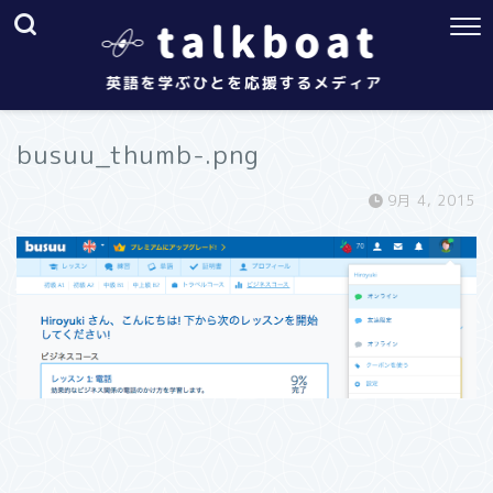
busuu_thumb-.png
9月 4, 2015