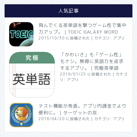
人気記事
飛んでくる英単語を撃つゲーム性で集中
力アップ。｜TOEIC GALAXY WORD
2015/10/30 に投稿された
|
カテゴリ:
アプリ
「かわいさ」も「ゲーム性」
もナシ。無骨に英語力を追求
するアプリ。｜究極英単語
2016/01/25 に投稿された
|
カテゴ
リ:
アプリ
テスト機能が秀逸。アプリ内課金でより
便利に。｜ターゲットの友
2016/04/20 に投稿された
|
カテゴリ:
アプリ