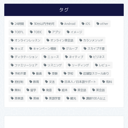
タグ
24時間
30分以内予約可
Android
iOS
other
TOEFL
TOEIC
アプリ
イメージ
オンラインレッスン
オンライン英会話
カランメソッド
キッズ
キャンペーン情報
グループ
スカイプ不要
ディクテーション
ニュース
ネイティブ
ビジネス
ファミリーシェア
リスニング
リーディング
レビュー
予約不要
動画
受験
学校
店舗型スクールあり
担任制
教育
文法
日本人／日本語サポート
有料
無料
留学
発音
絵本
英会話
英会話
英単語
英検
英語学習
観光
講師100人以上