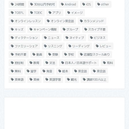
24時間
30分以内予約可
Android
iOS
other
TOEFL
TOEIC
アプリ
イメージ
オンラインレッスン
オンライン英会話
カランメソッド
キッズ
キャンペーン情報
グループ
スカイプ不要
ディクテーション
ニュース
ネイティブ
ビジネス
ファミリーシェア
リスニング
リーディング
レビュー
予約不要
動画
受験
学校
店舗型スクールあり
担任制
教育
文法
日本人／日本語サポート
有料
無料
留学
発音
絵本
英会話
英会話
英単語
英検
英語学習
観光
講師100人以上