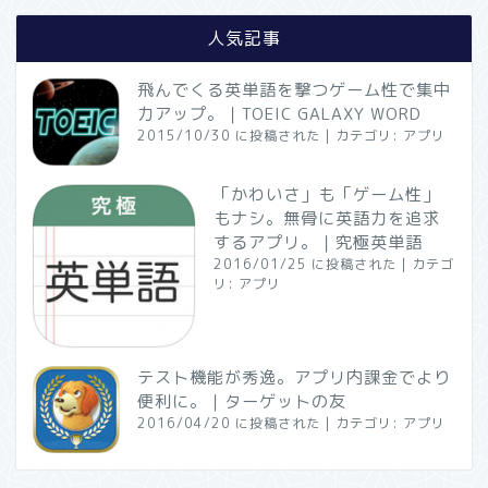
人気記事
飛んでくる英単語を撃つゲーム性で集中
力アップ。｜TOEIC GALAXY WORD
2015/10/30 に投稿された
|
カテゴリ:
アプリ
「かわいさ」も「ゲーム性」
もナシ。無骨に英語力を追求
するアプリ。｜究極英単語
2016/01/25 に投稿された
|
カテゴ
リ:
アプリ
テスト機能が秀逸。アプリ内課金でより
便利に。｜ターゲットの友
2016/04/20 に投稿された
|
カテゴリ:
アプリ