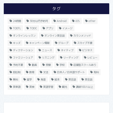
タグ
24時間
30分以内予約可
Android
iOS
other
TOEFL
TOEIC
アプリ
イメージ
オンラインレッスン
オンライン英会話
カランメソッド
キッズ
キャンペーン情報
グループ
スカイプ不要
ディクテーション
ニュース
ネイティブ
ビジネス
ファミリーシェア
リスニング
リーディング
レビュー
予約不要
動画
受験
学校
店舗型スクールあり
担任制
教育
文法
日本人／日本語サポート
有料
無料
留学
発音
絵本
英会話
英会話
英単語
英検
英語学習
観光
講師100人以上