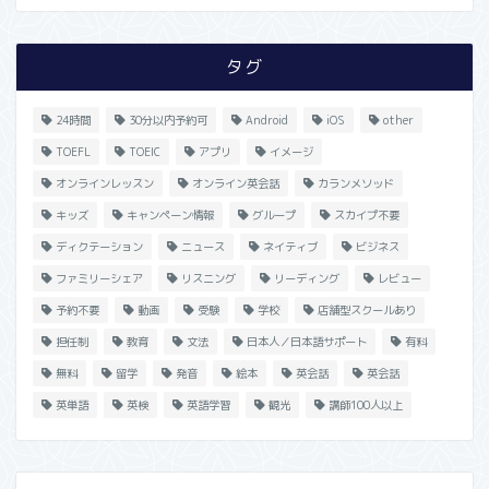
タグ
24時間
30分以内予約可
Android
iOS
other
TOEFL
TOEIC
アプリ
イメージ
オンラインレッスン
オンライン英会話
カランメソッド
キッズ
キャンペーン情報
グループ
スカイプ不要
ディクテーション
ニュース
ネイティブ
ビジネス
ファミリーシェア
リスニング
リーディング
レビュー
予約不要
動画
受験
学校
店舗型スクールあり
担任制
教育
文法
日本人／日本語サポート
有料
無料
留学
発音
絵本
英会話
英会話
英単語
英検
英語学習
観光
講師100人以上