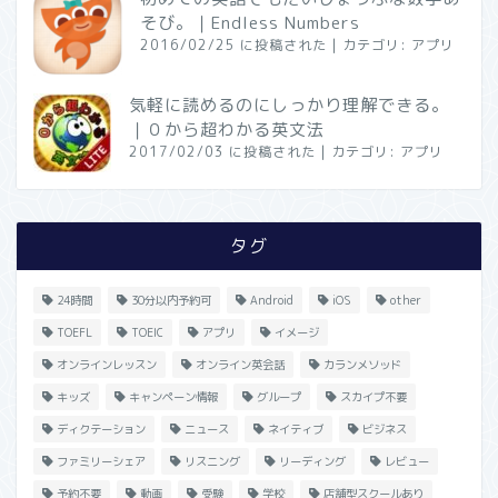
そび。｜Endless Numbers
2016/02/25 に投稿された
|
カテゴリ:
アプリ
気軽に読めるのにしっかり理解できる。
｜０から超わかる英文法
2017/02/03 に投稿された
|
カテゴリ:
アプリ
タグ
24時間
30分以内予約可
Android
iOS
other
TOEFL
TOEIC
アプリ
イメージ
オンラインレッスン
オンライン英会話
カランメソッド
キッズ
キャンペーン情報
グループ
スカイプ不要
ディクテーション
ニュース
ネイティブ
ビジネス
ファミリーシェア
リスニング
リーディング
レビュー
予約不要
動画
受験
学校
店舗型スクールあり