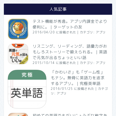
人気記事
テスト機能が秀逸。アプリ内課金でより
便利に。｜ターゲットの友
2016/04/20 に投稿された
|
カテゴリ:
アプリ
リスニング、リーディング、語彙力がお
もしろストーリーで鍛えられる。｜英語
で元気が出るちょっといい話
2015/10/14 に投稿された
|
カテゴリ:
アプリ
「かわいさ」も「ゲーム性」
もナシ。無骨に英語力を追求
するアプリ。｜究極英単語
2016/01/25 に投稿された
|
カテゴ
リ:
アプリ
初めての英語でもだいじょうぶな数字あ