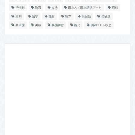
担任制
教育
文法
日本人／日本語サポート
有料
無料
留学
発音
絵本
英会話
英会話
英単語
英検
英語学習
観光
講師100人以上