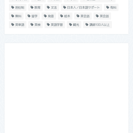
担任制
教育
文法
日本人／日本語サポート
有料
無料
留学
発音
絵本
英会話
英会話
英単語
英検
英語学習
観光
講師100人以上