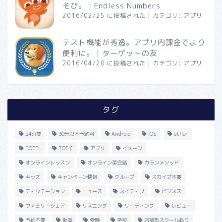
そび。｜Endless Numbers
2016/02/25 に投稿された
|
カテゴリ:
アプリ
テスト機能が秀逸。アプリ内課金でより
便利に。｜ターゲットの友
2016/04/20 に投稿された
|
カテゴリ:
アプリ
タグ
24時間
30分以内予約可
Android
iOS
other
TOEFL
TOEIC
アプリ
イメージ
オンラインレッスン
オンライン英会話
カランメソッド
キッズ
キャンペーン情報
グループ
スカイプ不要
ディクテーション
ニュース
ネイティブ
ビジネス
ファミリーシェア
リスニング
リーディング
レビュー
予約不要
動画
受験
学校
店舗型スクールあり