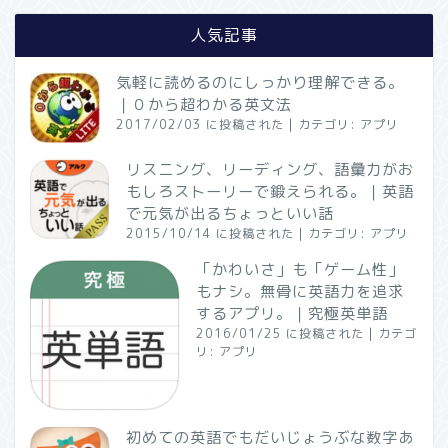
人気記事
気軽に読めるのにしっかり理解できる。
｜０から超わかる英文法
2017/02/03 に投稿された
|
カテゴリ:
アプリ
リスニング、リーディング、語彙力がお
もしろストーリーで鍛えられる。｜英語
で元気が出るちょっといい話
2015/10/14 に投稿された
|
カテゴリ:
アプリ
「かわいさ」も「ゲーム性」
もナシ。無骨に英語力を追求
するアプリ。｜究極英単語
2016/01/25 に投稿された
|
カテゴ
リ:
アプリ
初めての英語でもだいじょうぶな数字あ