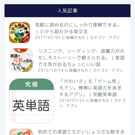
人気記事
気軽に読めるのにしっかり理解できる。
｜０から超わかる英文法
2017/02/03 に投稿された
|
カテゴリ:
アプリ
リスニング、リーディング、語彙力がお
もしろストーリーで鍛えられる。｜英語
で元気が出るちょっといい話
2015/10/14 に投稿された
|
カテゴリ:
アプリ
「かわいさ」も「ゲーム性」
もナシ。無骨に英語力を追求
するアプリ。｜究極英単語
2016/01/25 に投稿された
|
カテゴ
リ:
アプリ
初めての英語でもだいじょうぶな数字あ