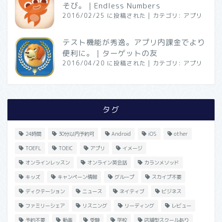
そび。｜Endless Numbers
2016/02/25 に投稿された
|
カテゴリ:
アプリ
テスト機能が秀逸。アプリ内課金でより
便利に。｜ターゲットの友
2016/04/20 に投稿された
|
カテゴリ:
アプリ
タグ
24時間
30分以内予約可
Android
iOS
other
TOEFL
TOEIC
アプリ
イメージ
オンラインレッスン
オンライン英会話
カランメソッド
キッズ
キャンペーン情報
グループ
スカイプ不要
ディクテーション
ニュース
ネイティブ
ビジネス
ファミリーシェア
リスニング
リーディング
レビュー
予約不要
動画
受験
学校
店舗型スクールあり