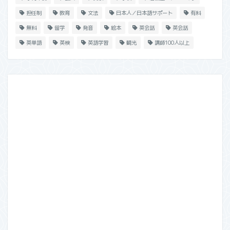
担任制
教育
文法
日本人／日本語サポート
有料
無料
留学
発音
絵本
英会話
英会話
英単語
英検
英語学習
観光
講師100人以上