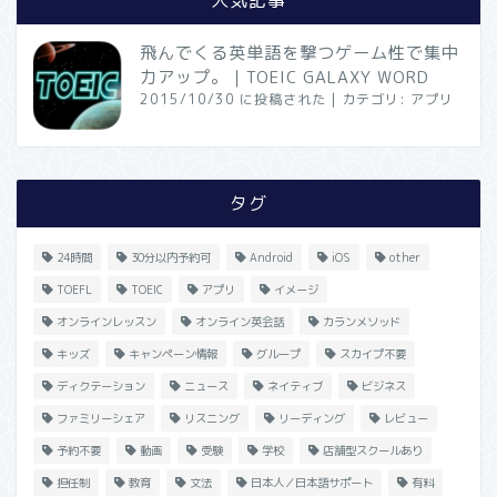
飛んでくる英単語を撃つゲーム性で集中
力アップ。｜TOEIC GALAXY WORD
2015/10/30 に投稿された
|
カテゴリ:
アプリ
タグ
24時間
30分以内予約可
Android
iOS
other
TOEFL
TOEIC
アプリ
イメージ
オンラインレッスン
オンライン英会話
カランメソッド
キッズ
キャンペーン情報
グループ
スカイプ不要
ディクテーション
ニュース
ネイティブ
ビジネス
ファミリーシェア
リスニング
リーディング
レビュー
予約不要
動画
受験
学校
店舗型スクールあり
担任制
教育
文法
日本人／日本語サポート
有料