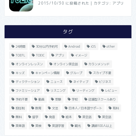
2015/10/30 に投稿された
|
カテゴリ:
アプリ
タグ
24時間
30分以内予約可
Android
iOS
other
TOEFL
TOEIC
アプリ
イメージ
オンラインレッスン
オンライン英会話
カランメソッド
キッズ
キャンペーン情報
グループ
スカイプ不要
ディクテーション
ニュース
ネイティブ
ビジネス
ファミリーシェア
リスニング
リーディング
レビュー
予約不要
動画
受験
学校
店舗型スクールあり
担任制
教育
文法
日本人／日本語サポート
有料
無料
留学
発音
絵本
英会話
英会話
英単語
英検
英語学習
観光
講師100人以上