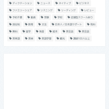
ディクテーション
ニュース
ネイティブ
ビジネス
ファミリーシェア
リスニング
リーディング
レビュー
予約不要
動画
受験
学校
店舗型スクールあり
担任制
教育
文法
日本人／日本語サポート
有料
無料
留学
発音
絵本
英会話
英会話
英単語
英検
英語学習
観光
講師100人以上