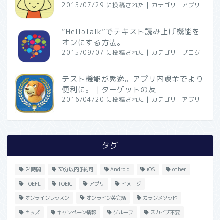
2015/07/29 に投稿された
|
カテゴリ:
アプリ
“HelloTalk”でテキスト読み上げ機能を
オンにする方法。
2015/09/07 に投稿された
|
カテゴリ:
ブログ
テスト機能が秀逸。アプリ内課金でより
便利に。｜ターゲットの友
2016/04/20 に投稿された
|
カテゴリ:
アプリ
タグ
24時間
30分以内予約可
Android
iOS
other
TOEFL
TOEIC
アプリ
イメージ
オンラインレッスン
オンライン英会話
カランメソッド
キッズ
キャンペーン情報
グループ
スカイプ不要