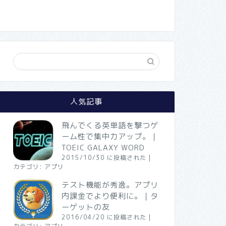
人気記事
飛んでくる英単語を撃つゲ
ーム性で集中力アップ。｜
TOEIC GALAXY WORD
2015/10/30 に投稿された
|
カテゴリ:
アプリ
テスト機能が秀逸。アプリ
内課金でより便利に。｜タ
ーゲットの友
2016/04/20 に投稿された
|