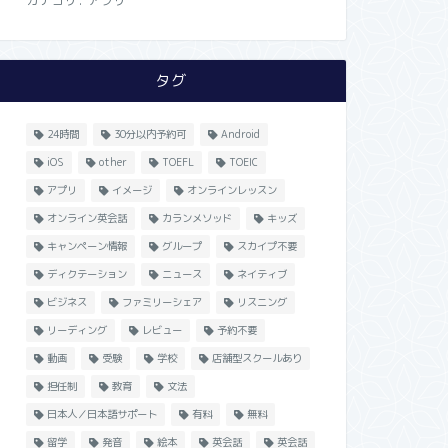
カテゴリ:
アプリ
タグ
24時間
30分以内予約可
Android
iOS
other
TOEFL
TOEIC
アプリ
イメージ
オンラインレッスン
オンライン英会話
カランメソッド
キッズ
キャンペーン情報
グループ
スカイプ不要
ディクテーション
ニュース
ネイティブ
ビジネス
ファミリーシェア
リスニング
リーディング
レビュー
予約不要
動画
受験
学校
店舗型スクールあり
担任制
教育
文法
日本人／日本語サポート
有料
無料
留学
発音
絵本
英会話
英会話