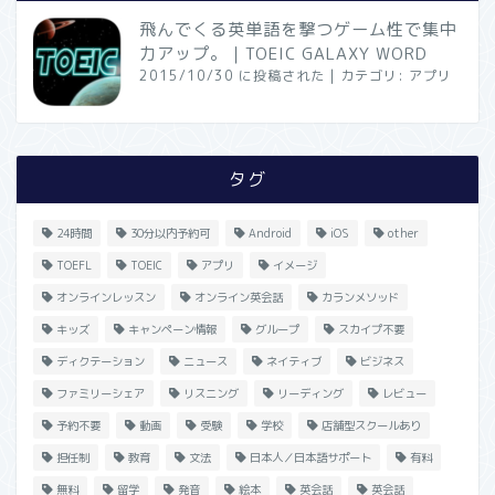
飛んでくる英単語を撃つゲーム性で集中
力アップ。｜TOEIC GALAXY WORD
2015/10/30 に投稿された
|
カテゴリ:
アプリ
タグ
24時間
30分以内予約可
Android
iOS
other
TOEFL
TOEIC
アプリ
イメージ
オンラインレッスン
オンライン英会話
カランメソッド
キッズ
キャンペーン情報
グループ
スカイプ不要
ディクテーション
ニュース
ネイティブ
ビジネス
ファミリーシェア
リスニング
リーディング
レビュー
予約不要
動画
受験
学校
店舗型スクールあり
担任制
教育
文法
日本人／日本語サポート
有料
無料
留学
発音
絵本
英会話
英会話