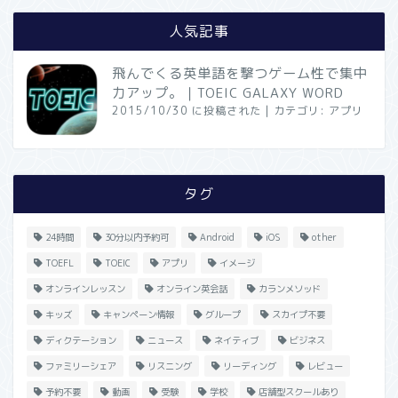
人気記事
飛んでくる英単語を撃つゲーム性で集中
力アップ。｜TOEIC GALAXY WORD
2015/10/30 に投稿された
|
カテゴリ:
アプリ
タグ
24時間
30分以内予約可
Android
iOS
other
TOEFL
TOEIC
アプリ
イメージ
オンラインレッスン
オンライン英会話
カランメソッド
キッズ
キャンペーン情報
グループ
スカイプ不要
ディクテーション
ニュース
ネイティブ
ビジネス
ファミリーシェア
リスニング
リーディング
レビュー
予約不要
動画
受験
学校
店舗型スクールあり