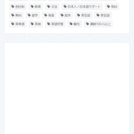
担任制
教育
文法
日本人／日本語サポート
有料
無料
留学
発音
絵本
英会話
英会話
英単語
英検
英語学習
観光
講師100人以上