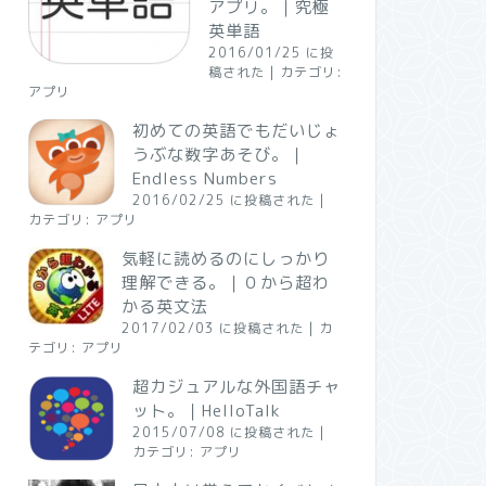
アプリ。｜究極
英単語
2016/01/25 に投
稿された
|
カテゴリ:
アプリ
初めての英語でもだいじょ
うぶな数字あそび。｜
Endless Numbers
2016/02/25 に投稿された
|
カテゴリ:
アプリ
気軽に読めるのにしっかり
理解できる。｜０から超わ
かる英文法
2017/02/03 に投稿された
|
カ
テゴリ:
アプリ
超カジュアルな外国語チャ
ット。｜HelloTalk
2015/07/08 に投稿された
|
カテゴリ:
アプリ