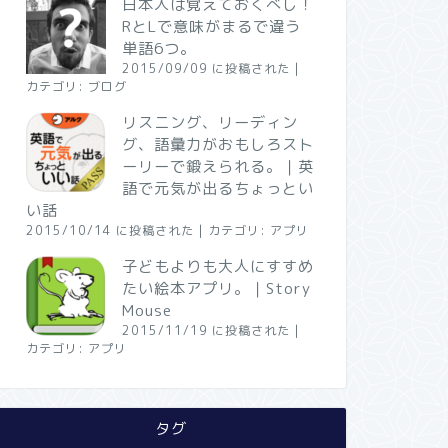
日本人は覚えておくべし！
RとLで意味がまるで違う
単語6つ。
2015/09/09 に投稿された
|
カテゴリ:
ブログ
リスニング、リーディン
グ、語彙力がおもしろスト
ーリーで鍛えられる。｜英
語で元気が出るちょっとい
い話
2015/10/14 に投稿された
|
カテゴリ:
アプリ
子どもよりも大人にすすめ
たい絵本アプリ。｜Story
Mouse
2015/11/19 に投稿された
|
カテゴリ:
アプリ
タグ