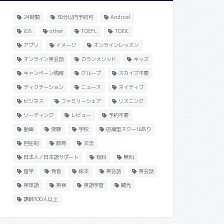
24時間
30分以内予約可
Android
iOS
other
TOEFL
TOEIC
アプリ
イメージ
オンラインレッスン
オンライン英会話
カランメソッド
キッズ
キャンペーン情報
グループ
スカイプ不要
ディクテーション
ニュース
ネイティブ
ビジネス
ファミリーシェア
リスニング
リーディング
レビュー
予約不要
動画
受験
学校
店舗型スクールあり
担任制
教育
文法
日本人／日本語サポート
有料
無料
留学
発音
絵本
英会話
英会話
英単語
英検
英語学習
観光
講師100人以上