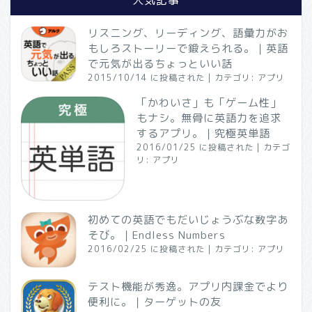
リスニング、リーディング、語彙力がお
もしろストーリーで鍛えられる。｜英語
で元気が出るちょっといい話
2015/10/14 に投稿された
|
カテゴリ:
アプリ
「かわいさ」も「ゲーム性」
もナシ。無骨に英語力を追求
するアプリ。｜究極英単語
2016/01/25 に投稿された
|
カテゴ
リ:
アプリ
初めての英語でもだいじょうぶな数字あ
そび。｜Endless Numbers
2016/02/25 に投稿された
|
カテゴリ:
アプリ
テスト機能が秀逸。アプリ内課金でより
便利に。｜ターゲットの友