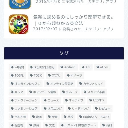
2016/04/20 に投稿された
|
カテゴリ:
アプリ
気軽に読めるのにしっかり理解できる。
｜０から超わかる英文法
2017/02/03 に投稿された
|
カテゴリ:
アプリ
タグ
24時間
30分以内予約可
Android
iOS
other
TOEFL
TOEIC
アプリ
イメージ
オンラインレッスン
オンライン英会話
カランメソッド
キッズ
キャンペーン情報
グループ
スカイプ不要
ディクテーション
ニュース
ネイティブ
ビジネス
ファミリーシェア
リスニング
リーディング
レビュー
予約不要
動画
受験
学校
店舗型スクールあり
担任制
教育
文法
日本人／日本語サポート
有料