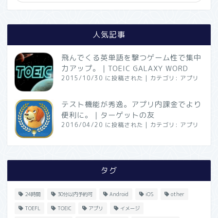
人気記事
飛んでくる英単語を撃つゲーム性で集中
力アップ。｜TOEIC GALAXY WORD
2015/10/30 に投稿された
|
カテゴリ:
アプリ
テスト機能が秀逸。アプリ内課金でより
便利に。｜ターゲットの友
2016/04/20 に投稿された
|
カテゴリ:
アプリ
タグ
24時間
30分以内予約可
Android
iOS
other
TOEFL
TOEIC
アプリ
イメージ