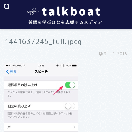
1441637245_full.jpeg
9月 7, 2015