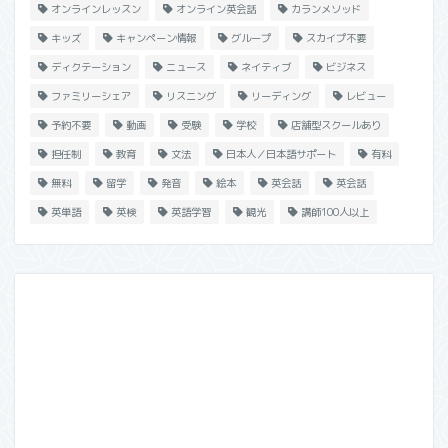
オンラインレッスン
オンライン英会話
カランメソッド
キッズ
キャンペーン情報
グループ
スカイプ不要
ディクテーション
ニュース
ネイティブ
ビジネス
ファミリーシェア
リスニング
リーディング
レビュー
予約不要
動画
受験
学校
店舗型スクールあり
担任制
教育
文法
日本人／日本語サポート
有料
無料
留学
発音
絵本
英会話
英会話
英単語
英検
英語学習
観光
講師100人以上