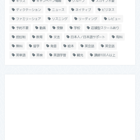
キッズ
キャンペーン情報
グループ
スカイプ不要
ディクテーション
ニュース
ネイティブ
ビジネス
ファミリーシェア
リスニング
リーディング
レビュー
予約不要
動画
受験
学校
店舗型スクールあり
担任制
教育
文法
日本人／日本語サポート
有料
無料
留学
発音
絵本
英会話
英会話
英単語
英検
英語学習
観光
講師100人以上