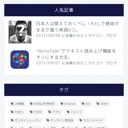
人気記事
日本人は覚えておくべし！RとLで意味が
まるで違う単語6つ。
2015/09/09 に投稿された
|
カテゴリ:
ブログ
“HelloTalk”でテキスト読み上げ機能を
オンにする方法。
2015/09/07 に投稿された
|
カテゴリ:
ブログ
タグ
24時間
30分以内予約可
Android
iOS
other
TOEFL
TOEIC
アプリ
イメージ
オンラインレッスン
オンライン英会話
カランメソッド