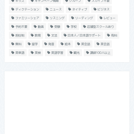
キッズ
キャンペーン情報
グループ
スカイプ不要
ディクテーション
ニュース
ネイティブ
ビジネス
ファミリーシェア
リスニング
リーディング
レビュー
予約不要
動画
受験
学校
店舗型スクールあり
担任制
教育
文法
日本人／日本語サポート
有料
無料
留学
発音
絵本
英会話
英会話
英単語
英検
英語学習
観光
講師100人以上