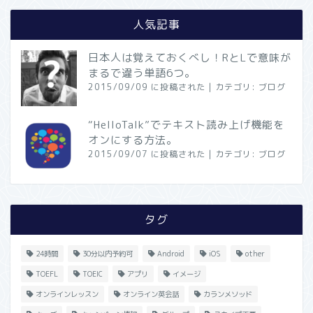
人気記事
日本人は覚えておくべし！RとLで意味が
まるで違う単語6つ。
2015/09/09 に投稿された
|
カテゴリ:
ブログ
“HelloTalk”でテキスト読み上げ機能を
オンにする方法。
2015/09/07 に投稿された
|
カテゴリ:
ブログ
タグ
24時間
30分以内予約可
Android
iOS
other
TOEFL
TOEIC
アプリ
イメージ
オンラインレッスン
オンライン英会話
カランメソッド