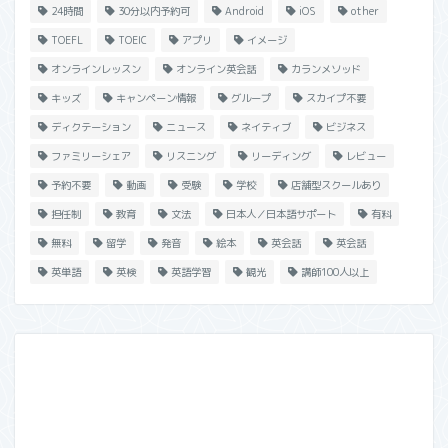
24時間
30分以内予約可
Android
iOS
other
TOEFL
TOEIC
アプリ
イメージ
オンラインレッスン
オンライン英会話
カランメソッド
キッズ
キャンペーン情報
グループ
スカイプ不要
ディクテーション
ニュース
ネイティブ
ビジネス
ファミリーシェア
リスニング
リーディング
レビュー
予約不要
動画
受験
学校
店舗型スクールあり
担任制
教育
文法
日本人／日本語サポート
有料
無料
留学
発音
絵本
英会話
英会話
英単語
英検
英語学習
観光
講師100人以上