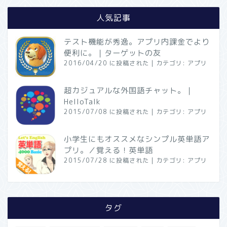
人気記事
テスト機能が秀逸。アプリ内課金でより
便利に。｜ターゲットの友
2016/04/20 に投稿された
|
カテゴリ:
アプリ
超カジュアルな外国語チャット。｜
HelloTalk
2015/07/08 に投稿された
|
カテゴリ:
アプリ
小学生にもオススメなシンプル英単語ア
プリ。／覚える！英単語
2015/07/28 に投稿された
|
カテゴリ:
アプリ
タグ