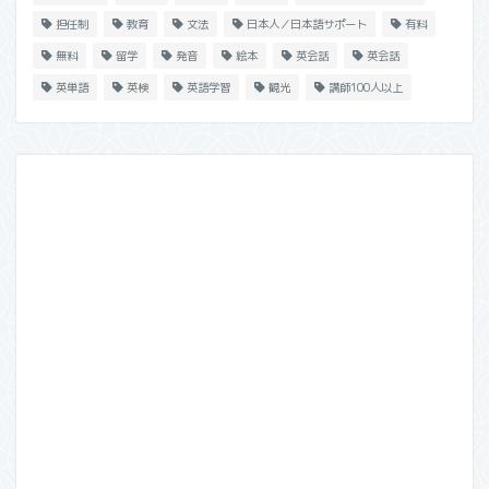
担任制
教育
文法
日本人／日本語サポート
有料
無料
留学
発音
絵本
英会話
英会話
英単語
英検
英語学習
観光
講師100人以上