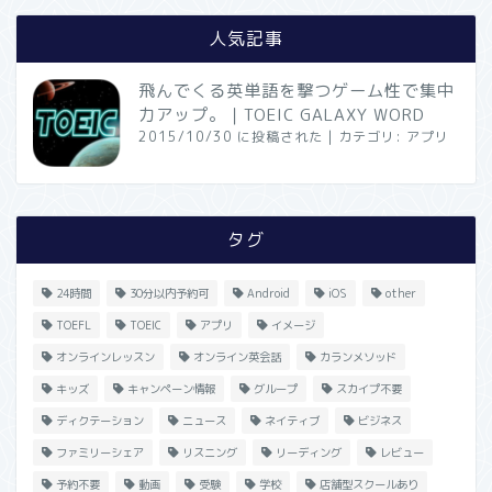
人気記事
飛んでくる英単語を撃つゲーム性で集中
力アップ。｜TOEIC GALAXY WORD
2015/10/30 に投稿された
|
カテゴリ:
アプリ
タグ
24時間
30分以内予約可
Android
iOS
other
TOEFL
TOEIC
アプリ
イメージ
オンラインレッスン
オンライン英会話
カランメソッド
キッズ
キャンペーン情報
グループ
スカイプ不要
ディクテーション
ニュース
ネイティブ
ビジネス
ファミリーシェア
リスニング
リーディング
レビュー
予約不要
動画
受験
学校
店舗型スクールあり