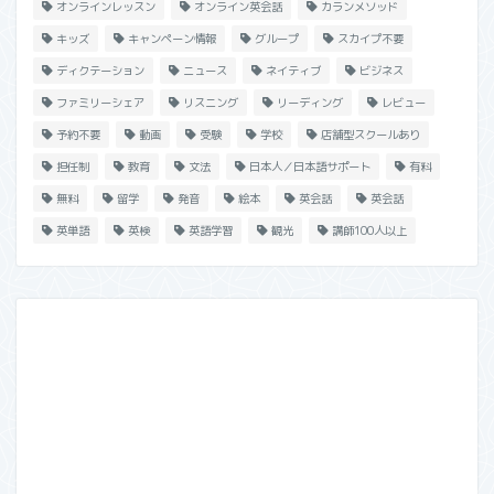
オンラインレッスン
オンライン英会話
カランメソッド
キッズ
キャンペーン情報
グループ
スカイプ不要
ディクテーション
ニュース
ネイティブ
ビジネス
ファミリーシェア
リスニング
リーディング
レビュー
予約不要
動画
受験
学校
店舗型スクールあり
担任制
教育
文法
日本人／日本語サポート
有料
無料
留学
発音
絵本
英会話
英会話
英単語
英検
英語学習
観光
講師100人以上