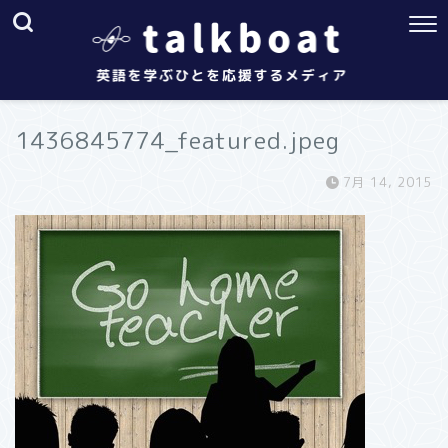
1436845774_featured.jpeg
7月 14, 2015