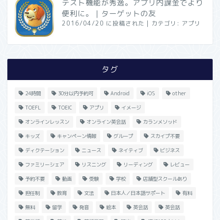
テスト機能が秀逸。アプリ内課金でより
便利に。｜ターゲットの友
2016/04/20 に投稿された
|
カテゴリ:
アプリ
タグ
24時間
30分以内予約可
Android
iOS
other
TOEFL
TOEIC
アプリ
イメージ
オンラインレッスン
オンライン英会話
カランメソッド
キッズ
キャンペーン情報
グループ
スカイプ不要
ディクテーション
ニュース
ネイティブ
ビジネス
ファミリーシェア
リスニング
リーディング
レビュー
予約不要
動画
受験
学校
店舗型スクールあり
担任制
教育
文法
日本人／日本語サポート
有料
無料
留学
発音
絵本
英会話
英会話